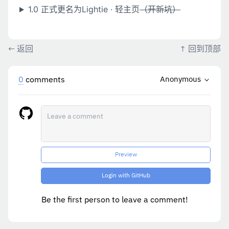
1.0 正式更名为Lightie · 轻主页
（开新坑）
←
返回
↑
回到顶部
0
comments
Anonymous
Preview
Login with GitHub
Be the first person to leave a comment!