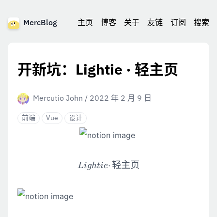
MercBlog
主页
博客
关于
友链
订阅
搜索
开新坑：Lightie · 轻主页
Mercutio John
/
2022 年 2 月 9 日
前端
Vue
设计
⋅
Lightie · 轻主页
轻主页
L
i
g
h
t
i
e